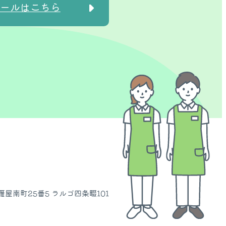
ールはこちら
雁屋南町25番5
ラルゴ四条畷101